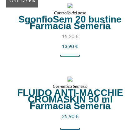
Offerta! 9%
Controllo del peso
SgonfioSem 20 bustine
Farmacia Semeria
15,20
€
13,90
€
Cosmetica Semeria
FLUIDO ANTI-MACCHIE
CROMASKIN 50 ml
Farmacia Semeria
25,90
€