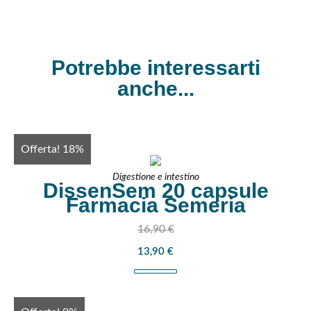
Potrebbe interessarti
anche...
Offerta! 18%
Digestione e intestino
DissenSem 20 capsule
Farmacia Semeria
16,90
€
13,90
€