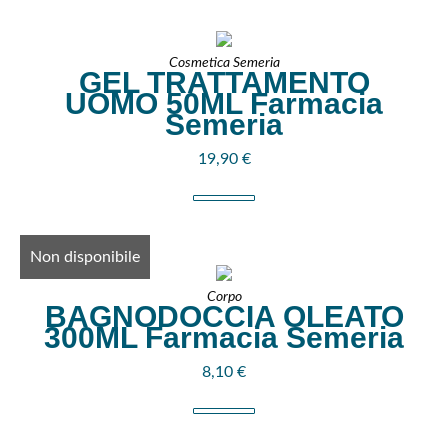
Cosmetica Semeria
GEL TRATTAMENTO
UOMO 50ML Farmacia
Semeria
19,90
€
Non disponibile
Corpo
BAGNODOCCIA OLEATO
300ML Farmacia Semeria
8,10
€