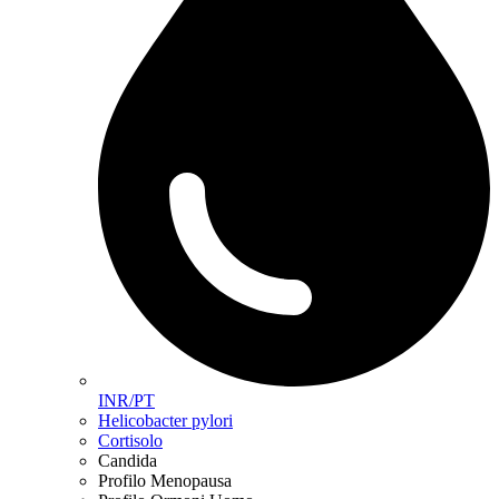
INR/PT
Helicobacter pylori
Cortisolo
Candida
Profilo Menopausa