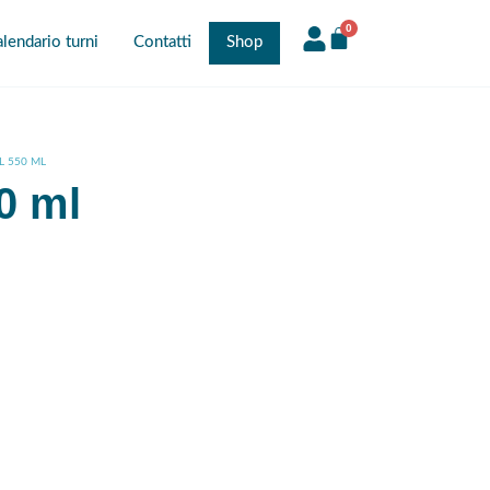
0
lendario turni
Contatti
Shop
L 550 ML
0 ml