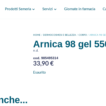
Prodotti Semeria
Servizi
Giornate in farmacia
Ca
HOME
/
DERMOCOSMESI E BELLEZZA
/
CORPO
/ ARNICA 98 GE
Arnica 98 gel 55
n.d.
cod. 985495314
33,90
€
Esaurito
nche...