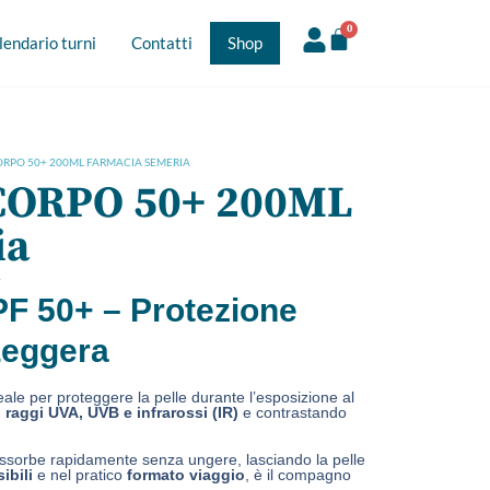
0
lendario turni
Contatti
Shop
ORPO 50+ 200ML FARMACIA SEMERIA
CORPO 50+ 200ML
ia
A
PF 50+ – Protezione
Leggera
eale per proteggere la pelle durante l’esposizione al
 raggi UVA, UVB e infrarossi (IR)
e contrastando
 assorbe rapidamente senza ungere, lasciando la pelle
ibili
e nel pratico
formato viaggio
, è il compagno