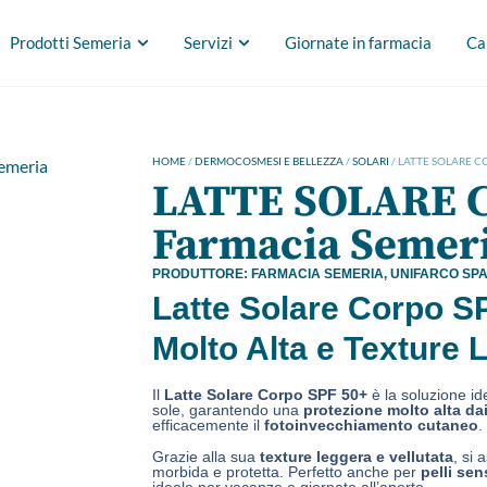
Prodotti Semeria
Servizi
Giornate in farmacia
Ca
HOME
/
DERMOCOSMESI E BELLEZZA
/
SOLARI
/ LATTE SOLARE C
LATTE SOLARE 
Farmacia Semer
PRODUTTORE:
FARMACIA SEMERIA
,
UNIFARCO SP
Latte Solare Corpo S
Molto Alta e Texture 
Il
Latte Solare Corpo SPF 50+
è la soluzione id
sole, garantendo una
protezione molto alta dai
efficacemente il
fotoinvecchiamento cutaneo
.
Grazie alla sua
texture leggera e vellutata
, si
morbida e protetta. Perfetto anche per
pelli sens
ideale per vacanze e giornate all’aperto.