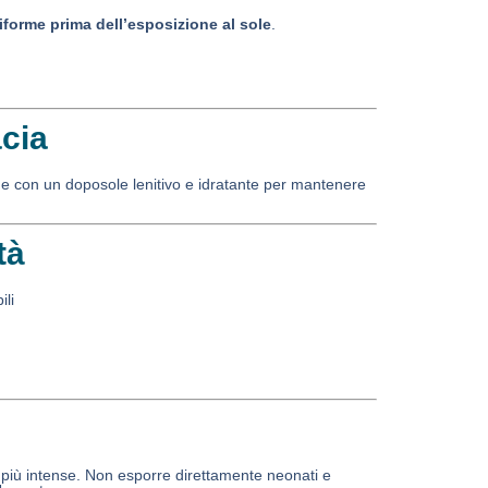
orme prima dell’esposizione al sole
.
cia
ine con un doposole lenitivo e idratante per mantenere
tà
ili
e più intense. Non esporre direttamente neonati e