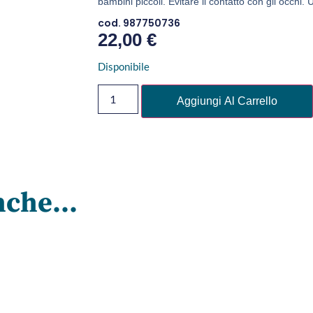
bambini piccoli. Evitare il contatto con gli occhi.
cod. 987750736
22,00
€
Disponibile
Aggiungi Al Carrello
nche...