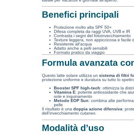
Benefici principali
Protezione molto alta SPF 50+
Difesa completa da raggi UVA, UVB e IR
Contrasta i segni del fotoinvecchiamento
Texture leggera, non appiccicosa e facile 
Resistente all’acqua
Adatto anche a pelli sensibili
Formato pratico da viaggio
Formula avanzata con
Questo latte solare utilizza un
sistema di filtri 
protezione uniforme e duratura su tutto lo spettr
Booster SPF high-tech
: ottimizza la distr
Vitamina E
: potente antiossidante che aiut
sole e inquinamento
Metodo EOP Sun
: combina alte performan
pelle
Il risultato è una
doppia azione difensiva
: prot
dell’invecchiamento cutaneo.
Modalità d’uso