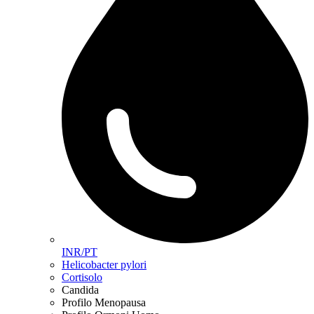
INR/PT
Helicobacter pylori
Cortisolo
Candida
Profilo Menopausa