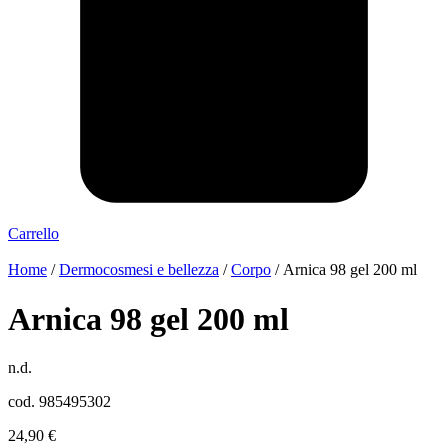
Carrello
Home
/
Dermocosmesi e bellezza
/
Corpo
/ Arnica 98 gel 200 ml
Arnica 98 gel 200 ml
n.d.
cod. 985495302
24,90
€