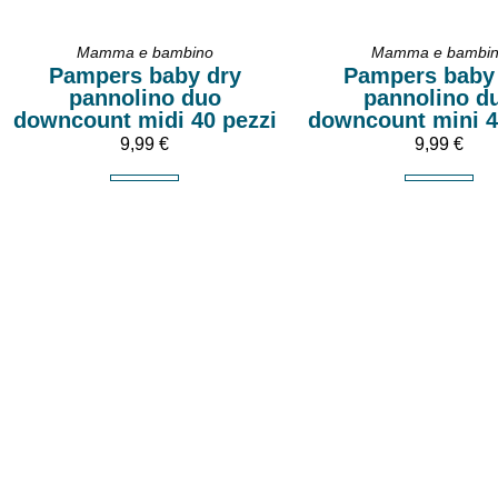
Mamma e bambino
Mamma e bambi
Pampers baby dry
Pampers baby
pannolino duo
pannolino d
downcount midi 40 pezzi
downcount mini 4
9,99
€
9,99
€