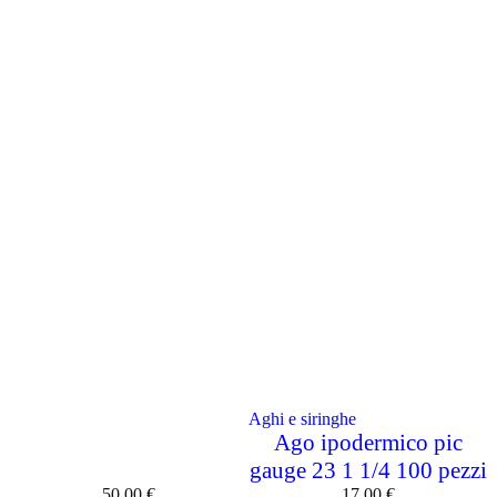
Aghi e siringhe
Ago ipodermico pic
gauge 23 1 1/4 100 pezzi
50,00
€
17,00
€