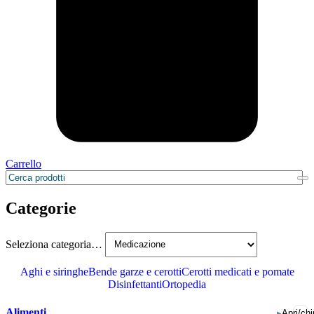
Carrello
Categorie
Seleziona categoria…
Aghi e siringhe
Bende garze e cerotti
Cerotti medicati e pomate
Disinfettanti
Ortopedia
Alimenti
▸
Apri/chi