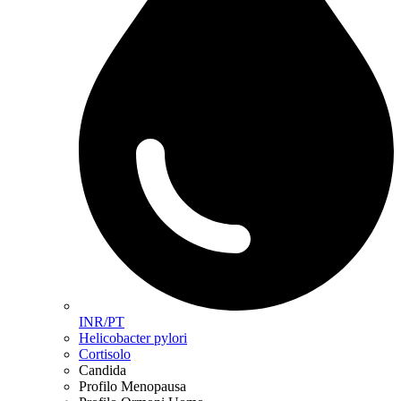
INR/PT
Helicobacter pylori
Cortisolo
Candida
Profilo Menopausa