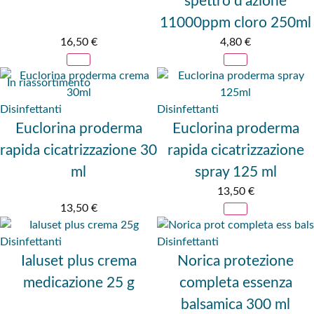
spettro d'azione
11000ppm cloro 250ml
16,50
€
4,80
€
In riassortimento
Disinfettanti
Disinfettanti
Euclorina proderma
Euclorina proderma
rapida cicatrizzazione 30
rapida cicatrizzazione
ml
spray 125 ml
13,50
€
13,50
€
Disinfettanti
Disinfettanti
Ialuset plus crema
Norica protezione
medicazione 25 g
completa essenza
balsamica 300 ml