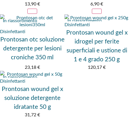
13,90
€
6,90
€
In riassortimento
In riassortimento
Disinfettanti
Disinfettanti
Prontosan wound gel x
Prontosan otc soluzione
idrogel per ferite
detergente per lesioni
superficiali e ustione di
croniche 350 ml
1 e 4 grado 250 g
23,18
€
120,17
€
In riassortimento
Disinfettanti
Prontosan wound gel x
soluzione detergente
idratante 50 g
31,72
€